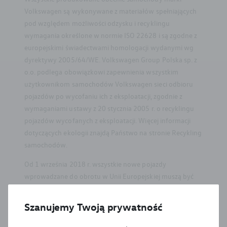
Volkswagen są wykonywane z materiałów spełniających
pod względem możliwości odzysku i recyklingu
wymagania określone w normie ISO 22628 i są zgodne z
europejskimi świadectwami homologacji wydanymi wg
dyrektywy 2005/64/WE. Volkswagen Group Polska sp. z
o.o. podlega obowiązkowi zapewnienia wszystkim
użytkownikom samochodów Volkswagen sieci odbioru
pojazdów po wycofaniu ich z eksploatacji, zgodnie z
wymaganiami ustawy z 20 stycznia 2005 r. o recyklingu
pojazdów wycofanych z eksploatacji. Więcej informacji
dotyczących ekologii znajdą Państwo na stronie Recykling
samochodów.
Od 1 września 2018 r. wszystkie nowe pojazdy
wprowadzane do obrotu w Unii Europejskiej muszą być
badane i homologowane zgodnie z procedurą WLTP
określoną w rozporządzeniu Komisji (UE) 2017/1151.
Szanujemy Twoją prywatność
WLTP zapewnia bardziej rygorystyczne warunki badania i
bardziej realistyczne wartości zużycia paliwa i emisji CO2