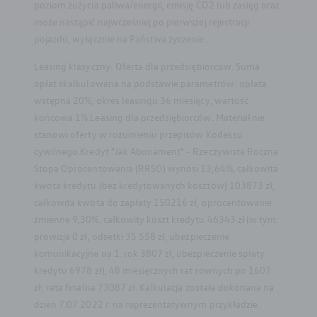
poziom zużycia paliwa/energii, emisję CO2 lub zasięg oraz
może nastąpić najwcześniej po pierwszej rejestracji
pojazdu, wyłącznie na Państwa życzenie.
Leasing klasyczny: Oferta dla przedsiębiorców. Suma
opłat skalkulowana na podstawie parametrów: opłata
wstępna 20%, okres leasingu 36 miesięcy, wartość
końcowa 1%.Leasing dla przedsiębiorców. Materiał nie
stanowi oferty w rozumieniu przepisów Kodeksu
cywilnego.Kredyt "Jak Abonament" - Rzeczywista Roczna
Stopa Oprocentowania (RRSO) wynosi 13,64%, całkowita
kwota kredytu (bez kredytowanych kosztów) 103873 zł,
całkowita kwota do zapłaty 150216 zł, oprocentowanie
zmienne 9,30%, całkowity koszt kredytu 46343 zł (w tym:
prowizja 0 zł, odsetki 35 558 zł, ubezpieczenie
komunikacyjne na 1. rok 3807 zł, ubezpieczenie spłaty
kredytu 6978 zł), 48 miesięcznych rat równych po 1607
zł; rata finalna 73087 zł. Kalkulacja została dokonana na
dzień 7.07.2022 r. na reprezentatywnym przykładzie.