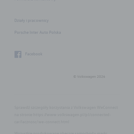
Części zamienne
Działy i pracownicy
Konfigurator jazdy próbnej
Porsche Inter Auto Polska
Flota
Facebook
Gwarancja i ochrona
Mapa i kontakt
© Volkswagen
2026
Grupy zawodowe
Sprawdź szczegóły korzystania z Volkswagen WeConnect
na stronie https://www.volkswagen.pl/pl/connected-
car/lacznosc/we-connect.html
Wszystkie produkowane obecnie samochody marki