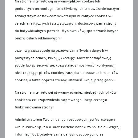
Na stronie internetowej używamy plików cookies lub
w porównaniu do stosowanej to tej pory metody NEDC.
podobnych technologii i umożliwiamy ich umieszczanie naszym
Prezentowane dane dotyczące wartości zużycia paliwa i
zewnętrznym dostawcom wskazanym w Polityce cookies w
emisji CO2 są danymi zgodnymi ze świadectwem
celach analitycznych i statystycznych, dostosowywania strony
homologacji typu wyznaczonymi zgodnie z procedurą
do indywidualnych potrzeb Użytkowników, społecznościowych
WLTP. Więcej informacji na temat WLTP na stronie:
oraz w celach reklamowych.
https://www.volkswagen.pl/pl/swiat-
volkswagena/ochrona-srodowiska/wltp.html
Jeżeli wyrażasz zgodę na przetwarzania Twoich danych w
powyższych celach, kliknij „Akcetuję”. Możesz cofnąć swoją
Systemy bezpieczeństwa działają wyłącznie w ramach ich
zgodę lub sprzeciwić się, korzystając z możliwości kontynuacji
technologicznych granic i nadal niezbędne jest
nie akceptując plików cookies, zarządzania ustawieniami plików
zachowanie należytej ostrożności przez kierowcę.
cookies, a także poprzez zmianę ustawień Twojej przeglądarki.
Kierowca musi być w każdej chwili gotowy do przejęcia
kontroli nad pojazdem. Systemy wspomagające nie
Na stronie internetowej używamy również niezbędnych plików
zwalniają go z odpowiedzialności za zachowanie
cookies w celu zapewnienia poprawnego i bezpiecznego
szczególnej ostrożności.
funkcjonowania strony.
Wszelkie prezentowane informacje, w szczególności
Administratorem Twoich danych osobowych jest Volkswagen
zdjęcia, wykresy, specyfikacje, opisy, rysunki lub
Group Polska Sp. z o.o. oraz
Porsche Inter Auto Sp. z o.o.
. Więcej
parametry techniczne, nie stanowią oferty w rozumieniu
informacji dot. przetwarzania danych osobowych oraz