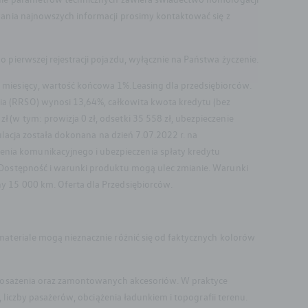
kania najnowszych informacji prosimy kontaktować się z
pierwszej rejestracji pojazdu, wyłącznie na Państwa życzenie.
 miesięcy, wartość końcowa 1%.Leasing dla przedsiębiorców.
ia (RRSO) wynosi 13,64%, całkowita kwota kredytu (bez
(w tym: prowizja 0 zł, odsetki 35 558 zł, ubezpieczenie
ulacja została dokonana na dzień 7.07.2022 r. na
nia komunikacyjnego i ubezpieczenia spłaty kredytu
 Dostępność i warunki produktu mogą ulec zmianie. Warunki
y 15 000 km. Oferta dla Przedsiębiorców.
materiale mogą nieznacznie różnić się od faktycznych kolorów
wyposażenia oraz zamontowanych akcesoriów. W praktyce
 liczby pasażerów, obciążenia ładunkiem i topografii terenu.