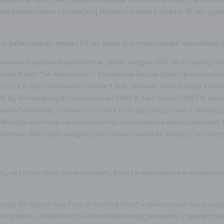
kie prezentowane informacje są aktualne na dzień publikacji. W celu uzys
paliwa/energii, emisję CO2 lub zasięg oraz może nastąpić najwcześniej po 
kulowana na podstawie parametrów: opłata wstępna 20%, okres leasingu 36
ilnego.Kredyt "Jak Abonament" - Rzeczywista Roczna Stopa Oprocentowan
0216 zł, oprocentowanie zmienne 9,30%, całkowity koszt kredytu 46343 zł 
8 zł), 48 miesięcznych rat równych po 1607 zł; rata finalna 73087 zł. Kalk
agen Samochody Osobowe z rocznika 2022 przy skorzystaniu z ubezpiecze
Niniejsza informacja nie stanowi oferty w rozumieniu kodeksu cywilnego.
etrów: 10% opłaty wstępnej, okres finansowania 48 miesięcy, limit roczn
nu, na którym obraz jest wyświetlany, kolory przedstawione w niniejszym 
cznym dla hybryd typu Plug-In może się różnić w zależności od wersji i 
i, korzystania z dodatkowych odbiorników energii, temperatury zewnętrznej,