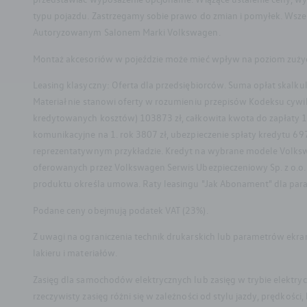
typu pojazdu. Zastrzegamy sobie prawo do zmian i pomyłek. Wszel
Autoryzowanym Salonem Marki Volkswagen.
Montaż akcesoriów w pojeździe może mieć wpływ na poziom zużycia 
Leasing klasyczny: Oferta dla przedsiębiorców. Suma opłat skal
Materiał nie stanowi oferty w rozumieniu przepisów Kodeksu cyw
kredytowanych kosztów) 103873 zł, całkowita kwota do zapłaty 15
komunikacyjne na 1. rok 3807 zł, ubezpieczenie spłaty kredytu 697
reprezentatywnym przykładzie. Kredyt na wybrane modele Volksw
oferowanych przez Volkswagen Serwis Ubezpieczeniowy Sp. z o.o. 
produktu określa umowa. Raty leasingu "Jak Abonament" dla param
Podane ceny obejmują podatek VAT (23%).
Z uwagi na ograniczenia technik drukarskich lub parametrów ekra
lakieru i materiałów.
Zasięg dla samochodów elektrycznych lub zasięg w trybie elektry
Facebook
rzeczywisty zasięg różni się w zależności od stylu jazdy, prędkośc