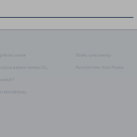
 plików cookie
Działy i pracownicy
użycie paliwa i emisja CO₂
Porsche Inter Auto Polska
znaleźć?
rz kontaktowy